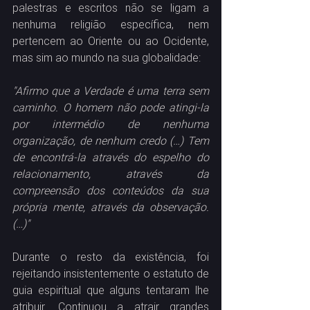
palestras e escritos não se ligam a 
nenhuma religião específica, nem 
pertencem ao Oriente ou ao Ocidente, 
mas sim ao mundo na sua globalidade:
"Afirmo que a Verdade é uma terra sem 
caminho. O homem não pode atingi-la 
por intermédio de nenhuma 
organização, de nenhum credo (…) Tem 
de encontrá-la através do espelho do 
relacionamento, através da 
compreensão dos conteúdos da sua 
própria mente, através da observação. 
(…)"
Durante o resto da existência, foi 
rejeitando insistentemente o estatuto de 
guia espiritual que alguns tentaram lhe 
atribuir. Continuou a atrair grandes 