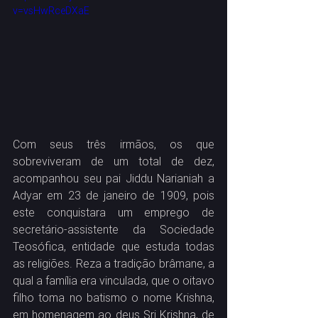
v=vsHwRceDXaE
Com seus três irmãos, os que 
sobreviveram de um total de dez, 
acompanhou seu pai Jiddu Narianiah a 
Adyar em 23 de janeiro de 1909, pois 
este conquistara um emprego de 
secretário-assistente da Sociedade 
Teosófica, entidade que estuda todas 
as religiões. Reza a tradição brâmane, a 
qual a família era vinculada, que o oitavo 
filho toma no batismo o nome Krishna, 
em homenagem ao deus Sri Krishna, de 