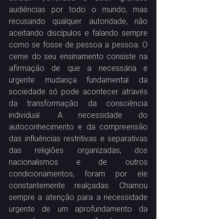
audiências por todo o mundo, mas 
recusando qualquer autoridade, não 
aceitando discípulos e falando sempre 
como se fosse de pessoa a pessoa. O 
cerne do seu ensinamento consiste na 
afirmação de que a necessária e 
urgente mudança fundamental da 
sociedade só pode acontecer através 
da transformação da consciência 
individual. A necessidade do 
autoconhecimento e da compreensão 
das influências restritivas e separativas 
das religiões organizadas, dos 
nacionalismos e de outros 
condicionamentos, foram por ele 
constantemente realçadas. Chamou 
sempre a atenção para a necessidade 
urgente de um aprofundamento da 