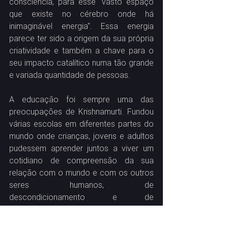
consciência, para esse "vasto espaço 
que existe no cérebro onde há 
inimaginável energia". Essa energia 
parece ter sido a origem da sua própria 
criatividade e também a chave para o 
seu impacto catalítico numa tão grande 
e variada quantidade de pessoas.
A educação foi sempre uma das 
preocupações de Krishnamurti. Fundou 
várias escolas em diferentes partes do 
mundo onde crianças, jovens e adultos 
pudessem aprender juntos a viver um 
cotidiano de compreensão da sua 
relação com o mundo e com os outros 
seres humanos, de 
descondicionamento e de 
florescimento interior. Durante sua vida, 
viajou por todo o mundo falando às 