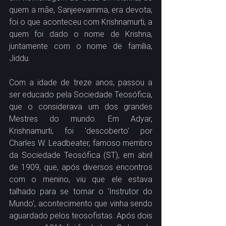
quem a mãe, Sanjeevamma, era devota; 
foi o que aconteceu com Krishnamurti, a 
quem foi dado o nome de Krishna, 
juntamente com o nome de família, 
Jiddu.
Com a idade de treze anos, passou a 
ser educado pela Sociedade Teosófica, 
que o considerava um dos grandes 
Mestres do mundo. Em Adyar, 
Krishnamurti, foi 'descoberto' por 
Charles W. Leadbeater, famoso membro 
da Sociedade Teosófica (ST), em abril 
de 1909, que, após diversos encontros 
com o menino, viu que ele estava 
talhado para se tornar o 'Instrutor do 
Mundo', acontecimento que vinha sendo 
aguardado pelos teosofistas. Após dois 