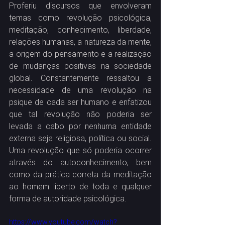
Proferiu discursos que envolveram 
temas como revolução psicológica, 
meditação, conhecimento, liberdade, 
relações humanas, a natureza da mente, 
a origem do pensamento e a realização 
de mudanças positivas na sociedade 
global. Constantemente ressaltou a 
necessidade de uma revolução na 
psique de cada ser humano e enfatizou 
que tal revolução não poderia ser 
levada a cabo por nenhuma entidade 
externa seja religiosa, política ou social. 
Uma revolução que só poderia ocorrer 
através do autoconhecimento; bem 
como da prática correta da meditação 
ao homem liberto de toda e qualquer 
forma de autoridade psicológica.
https://www.youtube.com/watch?