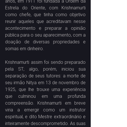
anos, em 1911 foi fundada a Ordem da 
Estrela do Oriente, com Krishnamurti 
como chefe, que tinha como objetivo 
reunir aqueles que acreditavam nesse 
acontecimento e preparar a opinião 
pública para o seu aparecimento, com a 
doação de diversas propriedades e 
somas em dinheiro.
Krishnamurti assim foi sendo preparado 
pela ST; algo, porém, iniciou sua 
separação de seus tutores: a morte de 
seu irmão Nitya em 13 de novembro de 
1925, que lhe trouxe uma experiência 
que culminou em uma profunda 
compreensão. Krishnamurti em breve 
viria a emergir como um instrutor 
espiritual, e dito Mestre extraordinário e 
inteiramente descomprometido. As suas 