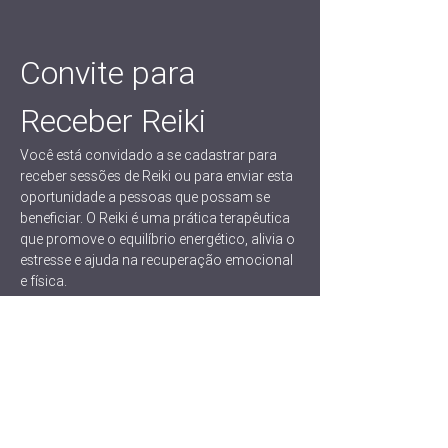
Convite para 
Receber Reiki
Você está convidado a se cadastrar para 
receber sessões de Reiki ou para enviar esta 
oportunidade a pessoas que possam se 
beneficiar. O Reiki é uma prática terapêutica 
que promove o equilíbrio energético, alivia o 
estresse e ajuda na recuperação emocional 
e física.
Benefícios do Reiki
Redução do estresse e ansiedade
Aceleração do processo de cura
Equilíbrio emocional