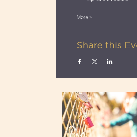
More >
Share this Ev