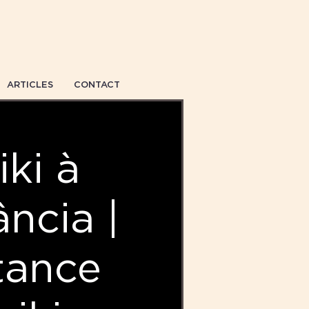
ARTICLES
CONTACT
iki à
ância |
tance