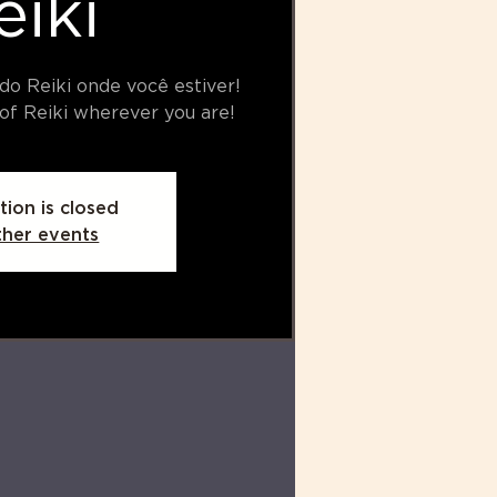
eiki
do Reiki onde você estiver!
of Reiki wherever you are!
tion is closed
ther events