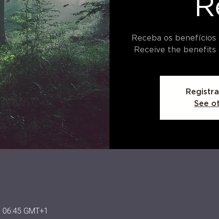
R
Receba os benefícios 
Receive the benefits 
Registra
See o
– 06:45 GMT+1