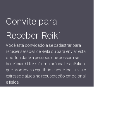
Convite para 
Receber Reiki
Você está convidado a se cadastrar para 
receber sessões de Reiki ou para enviar esta 
oportunidade a pessoas que possam se 
beneficiar. O Reiki é uma prática terapêutica 
que promove o equilíbrio energético, alivia o 
estresse e ajuda na recuperação emocional 
e física.
Benefícios do Reiki
Redução do estresse e ansiedade
Aceleração do processo de cura
Equilíbrio emocional